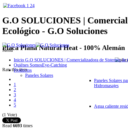
G.O SOLUCIONES | Comercializ
Ecológico - G.O Soluciones
Placa Plana Natural Heat - 100% Alemán
Menú
Inicio
G.O SOLUCIONES | Comercializadora de Sistemas de C
Quiénes Somos
Eye-Catching
Rate this item
Productos
Paneles Solares
Paneles Solares pa
1
Hidromasajes
2
3
4
5
Agua caliente resi
(1 Vote)
Read
6693
times