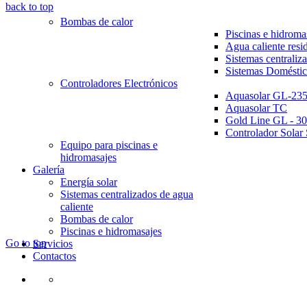
back to top
Bombas de calor
Piscinas e hidroma
Agua caliente resi
Sistemas centraliz
Sistemas Doméstic
Controladores Electrónicos
Aquasolar GL-23
Aquasolar TC
Gold Line GL - 30
Controlador Solar 
Equipo para piscinas e
hidromasajes
Galería
Energía solar
Sistemas centralizados de agua
caliente
Bombas de calor
098-421-3115
|
ventas@gosoluciones.ec
Piscinas e hidromasajes
Go to top
Servicios
Contactos