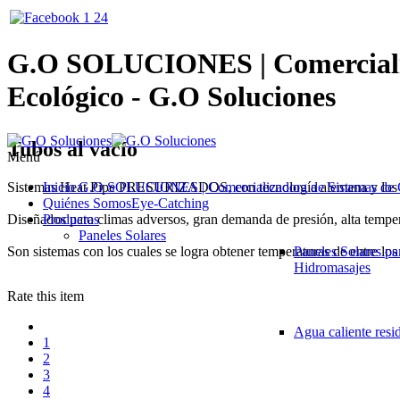
G.O SOLUCIONES | Comercializ
Ecológico - G.O Soluciones
Tubos al vacío
Menú
Sistemas Heat Pipe PRESURIZADOS, con tecnología alemana y los má
Inicio
G.O SOLUCIONES | Comercializadora de Sistemas de C
Quiénes Somos
Eye-Catching
Diseñados para climas adversos, gran demanda de presión, alta tempe
Productos
Paneles Solares
Son sistemas con los cuales se logra obtener temperaturas de entre los 
Paneles Solares pa
Hidromasajes
Rate this item
Agua caliente resi
1
2
3
4