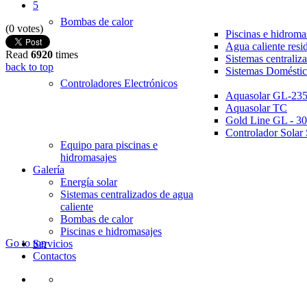
5
Bombas de calor
(0 votes)
Piscinas e hidroma
Agua caliente resi
Read
6920
times
Sistemas centraliz
back to top
Sistemas Doméstic
Controladores Electrónicos
Aquasolar GL-23
Aquasolar TC
Gold Line GL - 30
Controlador Solar 
Equipo para piscinas e
hidromasajes
Galería
Energía solar
Sistemas centralizados de agua
caliente
Bombas de calor
098-421-3115
|
ventas@gosoluciones.ec
Piscinas e hidromasajes
Go to top
Servicios
Contactos